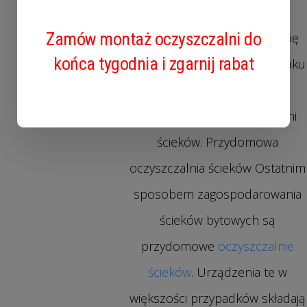
przypadku planowania
Zamów montaż oczyszczalni do
późniejszego przyłączenia się
końca tygodnia i zgarnij rabat
do sieci kanalizacyjnej lub braku
miejsca na drenaż
przydomowych oczyszczalni
ścieków. Przydomowa
oczyszczalnia ścieków Ostatnim
sposobem zagospodarowania
ścieków bytowych są
przydomowe
oczyszczalnie
ścieków
. Urządzenia te w
większości przypadków składają