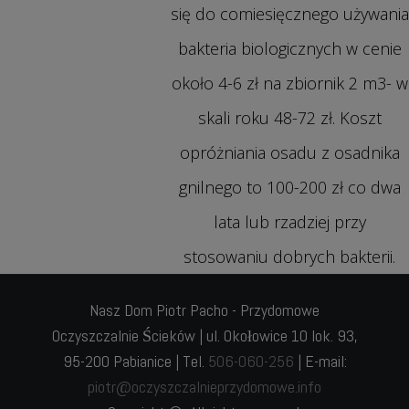
się do comiesięcznego używania
bakteria biologicznych w cenie
około 4-6 zł na zbiornik 2 m3- w
skali roku 48-72 zł. Koszt
opróżniania osadu z osadnika
gnilnego to 100-200 zł co dwa
lata lub rzadziej przy
stosowaniu dobrych bakterii.
Nasz Dom Piotr Pacho - Przydomowe
Oczyszczalnie Ścieków | ul. Okołowice 10 lok. 93,
95-200 Pabianice | Tel.
506-060-256
| E-mail:
piotr@oczyszczalnieprzydomowe.info