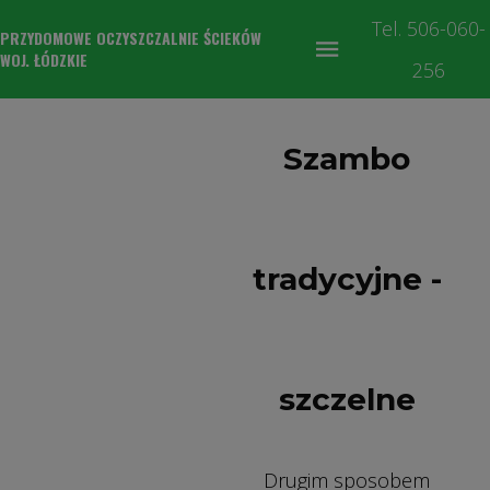
Tel. 506-060-
PRZYDOMOWE OCZYSZCZALNIE ŚCIEKÓW
WOJ. ŁÓDZKIE
256
Szambo
tradycyjne -
szczelne
Drugim sposobem