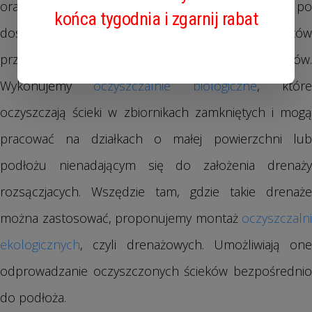
oraz oceniamy cechy gruntu. Wykonujemy projekt i po
końca tygodnia i zgarnij rabat
dostarczeniu wszystkich niezbędnych komponentów
przystępujemy do montażu oczyszczalni ścieków.
Wykonujemy
oczyszczalnie biologiczne
, które
oczyszczają ścieki w zbiornikach zamkniętych i mogą
pracować na działkach o małej powierzchni lub
podłożu nienadającym się do założenia drenaży
rozsączjacych. Wszędzie tam, gdzie takie drenaże
można zastosować, proponujemy montaż
oczyszczalni
ekologicznych
, czyli drenażowych. Umożliwiają one
odprowadzanie oczyszczonych ścieków bezpośrednio
do podłoża.