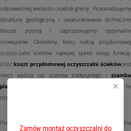
odpowiedniej wielkości osadnik gnilny. Przeanalizujemy
strukturę geologiczną i uwarunkowania techniczne
Waszej posesji i zaproponujemy optymalne
rozwiązanie. Określimy, który rodzaj przydomowej
oczyszczalni ścieków najlepiej spełni swoją funkcję.
Choć
koszt przydomowej oczyszczalni ścieków
jest
nieco wyższy od szamba tradycyjnego i
szamba
plastikowego
to po paru latach okazuje się, że jest to
rozwiązanie ekonomiczne i w perspektywie tańsze.
10% RABATU
Od projektu do montażu
Przyjeżdżamy do klienta i wykonujemy wizję lokalna
Zamów montaż oczyszczalni do