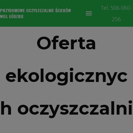
Tel. 506-060-
PRZYDOMOWE OCZYSZCZALNIE ŚCIEKÓW
WOJ. ŁÓDZKIE
256
Oferta
ekologicznyc
h oczyszczalni