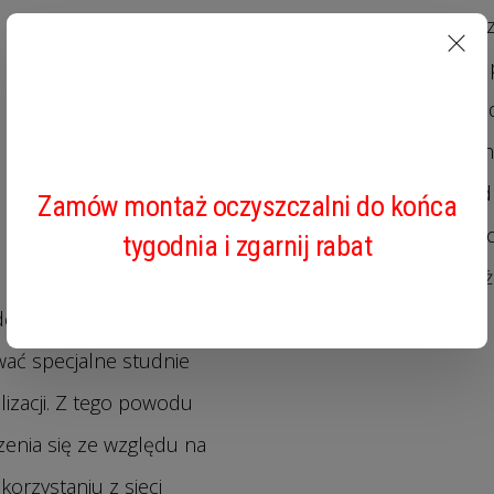
cześć kosztów takiego przy
rosną wraz z odległości
kanalizacji. Dla odległośc
10% RABATU
odległości 10 m wynoś on 
odległościach, koszty te
Zamów montaż oczyszczalni do końca
opłacalne. W takich sytu
tygodnia i zgarnij rabat
oczyszczalni ścieków
może
dę duża np. 400 m lub
wać specjalne studnie
lizacji. Z tego powodu
zenia się ze względu na
 korzystaniu z sieci