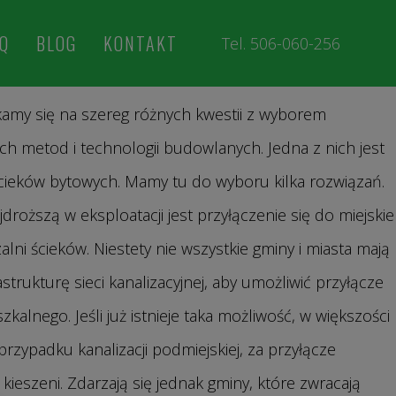
Q
BLOG
KONTAKT
Tel. 506-060-256
zczalnia czy szambo?
amy się na szereg różnych kwestii z wyborem
h metod i technologii budowlanych. Jedna z nich jest
ieków bytowych. Mamy tu do wyboru kilka rozwiązań.
droższą w eksploatacji jest przyłączenie się do miejskie
alni ścieków. Niestety nie wszystkie gminy i miasta mają
trukturę sieci kanalizacyjnej, aby umożliwić przyłącze
alnego. Jeśli już istnieje taka możliwość, w większości
zypadku kanalizacji podmiejskiej, za przyłącze
kieszeni. Zdarzają się jednak gminy, które zwracają