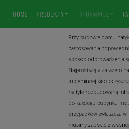
HOME
PRODUKTY
INFORMACJE
FA
Oczys
Przy budowie domu natyk
zastosowania odpowiednic
sposób odprowadzenia śc
Najprostszą a zarazem naj
lub gminnej sieci oczyszcz
na tyle rozbudowaną infras
do każdego budynku mieszk
przypadków zwłaszcza w pr
musimy zapłacić z własnej 